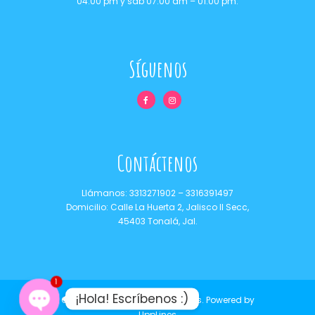
04:00 pm y sáb 07:00 am – 01:00 pm.
Síguenos
Contáctenos
Llámanos:
3313271902
–
3316391497
Domicilio: Calle La Huerta 2, Jalisco II Secc,
45403 Tonalá, Jal.
1
¡Hola! Escríbenos :)
Copyrights © 2021 Dulces Camis.
Powered by
UppLines