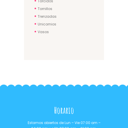
Torcidos
Tornillos
Trenzadas
Unicornios
Vasos
Horario
Estamos abiertos de Lun – Vie 07:00 am –