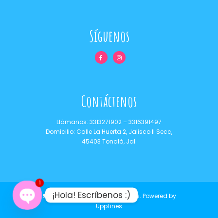
Síguenos
Contáctenos
Llámanos:
3313271902
–
3316391497
Domicilio: Calle La Huerta 2, Jalisco II Secc,
45403 Tonalá, Jal.
1
¡Hola! Escríbenos :)
Copyrights © 2021 Dulces Camis.
Powered by
UppLines
O
P