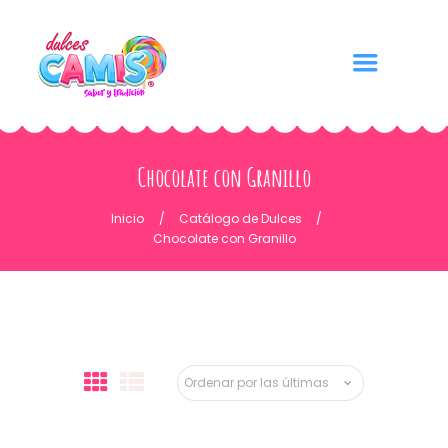
Chocolate con Granillo
Inicio
Catálogo de Dulces
Chocolate con Granillo