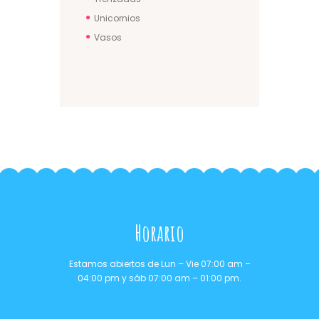
Unicornios
Vasos
Horario
Estamos abiertos de Lun – Vie 07:00 am –
04:00 pm y sáb 07:00 am – 01:00 pm.