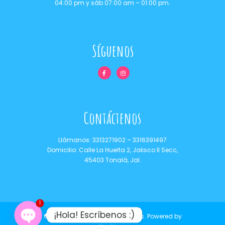
04:00 pm y sáb 07:00 am – 01:00 pm.
Síguenos
Contáctenos
Llámanos:
3313271902
–
3316391497
Domicilio: Calle La Huerta 2, Jalisco II Secc,
45403 Tonalá, Jal.
1
¡Hola! Escríbenos :)
Copyrights © 2021 Dulces Camis.
Powered by